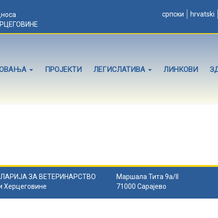
српски
hrvatski
дноса
ЕРЦЕГОВИНЕ
ЛОВАЊА
ПРОЈЕКТИ
ЛЕГИСЛАТИВА
ЛИНКОВИ
З
ЛАРИЈА ЗА ВЕТЕРИНАРСТВО
Маршала Тита 9а/II
и Херцеговине
71000 Сарајево