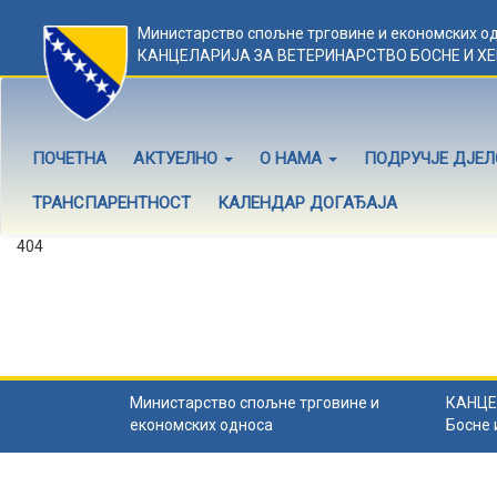
Министарство спољне трговине и економских о
КАНЦЕЛАРИЈА ЗА ВЕТЕРИНАРСТВО БОСНЕ И Х
ПОЧЕТНА
АКТУЕЛНО
О НАМА
ПОДРУЧЈЕ ДЈЕ
ТРАНСПАРЕНТНОСТ
КАЛЕНДАР ДОГАЂАЈА
404
Садржај не постоји
Садржај коју тражите не постоји.
Назад на почетну
.
Министарство спољне трговине и
КАНЦЕ
економских односа
Босне 