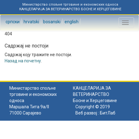
Министарство спољне трговине и економских односа
КАНЦЕЛАРИЈА ЗА ВЕТЕРИНАРСТВО БОСНЕ И ХЕРЦЕГОВИНЕ
српски
hrvatski
bosanski
english
Toggl
naviga
404
Садржај не постоји
Садржај коју тражите не постоји.
Назад на почетну
.
Министарство спољне
КАНЦЕЛАРИЈА ЗА
трговине и економских
ВЕТЕРИНАРСТВО
односа
Босне и Херцеговине
Маршала Тита 9а/II
Copyright © 2019
71000 Сарајево
Веб развој :
БитЛаб