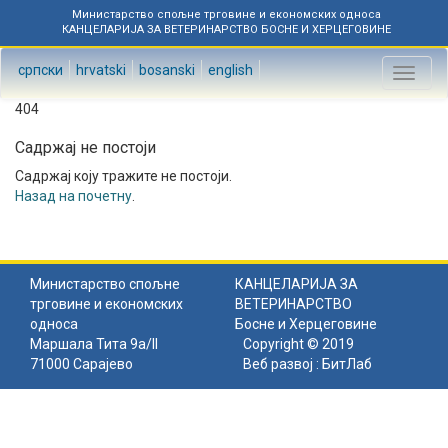
Министарство спољне трговине и економских односа
КАНЦЕЛАРИЈА ЗА ВЕТЕРИНАРСТВО БОСНЕ И ХЕРЦЕГОВИНЕ
српски
hrvatski
bosanski
english
Toggl
naviga
404
Садржај не постоји
Садржај коју тражите не постоји.
Назад на почетну
.
Министарство спољне
КАНЦЕЛАРИЈА ЗА
трговине и економских
ВЕТЕРИНАРСТВО
односа
Босне и Херцеговине
Маршала Тита 9а/II
Copyright © 2019
71000 Сарајево
Веб развој :
БитЛаб