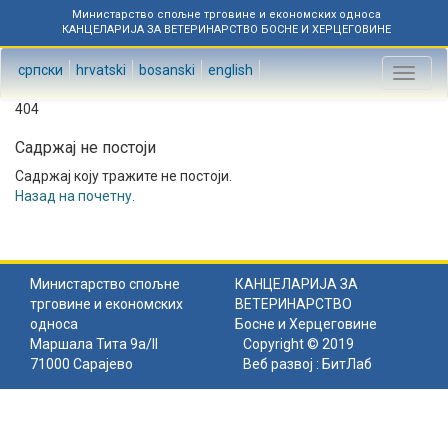
Министарство спољне трговине и економских односа
КАНЦЕЛАРИЈА ЗА ВЕТЕРИНАРСТВО БОСНЕ И ХЕРЦЕГОВИНЕ
српски
hrvatski
bosanski
english
Toggl
naviga
404
Садржај не постоји
Садржај коју тражите не постоји.
Назад на почетну
.
Министарство спољне
КАНЦЕЛАРИЈА ЗА
трговине и економских
ВЕТЕРИНАРСТВО
односа
Босне и Херцеговине
Маршала Тита 9а/II
Copyright © 2019
71000 Сарајево
Веб развој :
БитЛаб