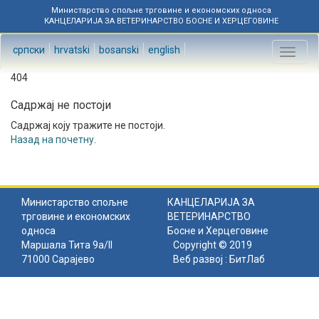
Министарство спољне трговине и економских односа
КАНЦЕЛАРИЈА ЗА ВЕТЕРИНАРСТВО БОСНЕ И ХЕРЦЕГОВИНЕ
српски
hrvatski
bosanski
english
Toggl
naviga
404
Садржај не постоји
Садржај коју тражите не постоји.
Назад на почетну
.
Министарство спољне
КАНЦЕЛАРИЈА ЗА
трговине и економских
ВЕТЕРИНАРСТВО
односа
Босне и Херцеговине
Маршала Тита 9а/II
Copyright © 2019
71000 Сарајево
Веб развој :
БитЛаб