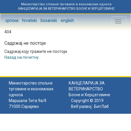
Министарство спољне трговине и економских односа
КАНЦЕЛАРИЈА ЗА ВЕТЕРИНАРСТВО БОСНЕ И ХЕРЦЕГОВИНЕ
српски
hrvatski
bosanski
english
Toggl
naviga
404
Садржај не постоји
Садржај коју тражите не постоји.
Назад на почетну
.
Министарство спољне
КАНЦЕЛАРИЈА ЗА
трговине и економских
ВЕТЕРИНАРСТВО
односа
Босне и Херцеговине
Маршала Тита 9а/II
Copyright © 2019
71000 Сарајево
Веб развој :
БитЛаб