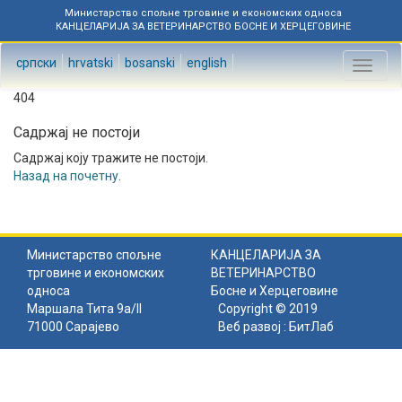
Министарство спољне трговине и економских односа
КАНЦЕЛАРИЈА ЗА ВЕТЕРИНАРСТВО БОСНЕ И ХЕРЦЕГОВИНЕ
српски
hrvatski
bosanski
english
Toggl
naviga
404
Садржај не постоји
Садржај коју тражите не постоји.
Назад на почетну
.
Министарство спољне
КАНЦЕЛАРИЈА ЗА
трговине и економских
ВЕТЕРИНАРСТВО
односа
Босне и Херцеговине
Маршала Тита 9а/II
Copyright © 2019
71000 Сарајево
Веб развој :
БитЛаб