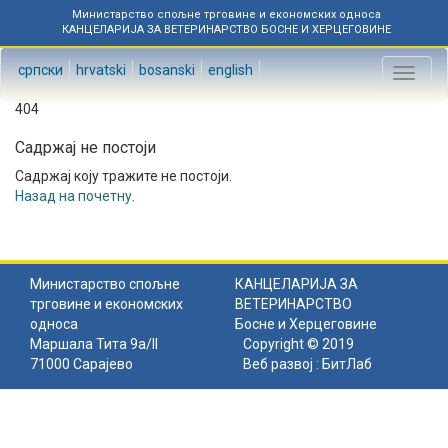
Министарство спољне трговине и економских односа
КАНЦЕЛАРИЈА ЗА ВЕТЕРИНАРСТВО БОСНЕ И ХЕРЦЕГОВИНЕ
српски
hrvatski
bosanski
english
Toggl
naviga
404
Садржај не постоји
Садржај коју тражите не постоји.
Назад на почетну
.
Министарство спољне
КАНЦЕЛАРИЈА ЗА
трговине и економских
ВЕТЕРИНАРСТВО
односа
Босне и Херцеговине
Маршала Тита 9а/II
Copyright © 2019
71000 Сарајево
Веб развој :
БитЛаб