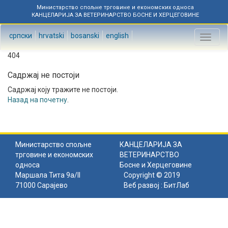
Министарство спољне трговине и економских односа
КАНЦЕЛАРИЈА ЗА ВЕТЕРИНАРСТВО БОСНЕ И ХЕРЦЕГОВИНЕ
српски
hrvatski
bosanski
english
Toggl
naviga
404
Садржај не постоји
Садржај коју тражите не постоји.
Назад на почетну
.
Министарство спољне
КАНЦЕЛАРИЈА ЗА
трговине и економских
ВЕТЕРИНАРСТВО
односа
Босне и Херцеговине
Маршала Тита 9а/II
Copyright © 2019
71000 Сарајево
Веб развој :
БитЛаб