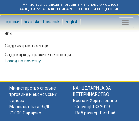
Министарство спољне трговине и економских односа
КАНЦЕЛАРИЈА ЗА ВЕТЕРИНАРСТВО БОСНЕ И ХЕРЦЕГОВИНЕ
српски
hrvatski
bosanski
english
Toggl
naviga
404
Садржај не постоји
Садржај коју тражите не постоји.
Назад на почетну
.
Министарство спољне
КАНЦЕЛАРИЈА ЗА
трговине и економских
ВЕТЕРИНАРСТВО
односа
Босне и Херцеговине
Маршала Тита 9а/II
Copyright © 2019
71000 Сарајево
Веб развој :
БитЛаб