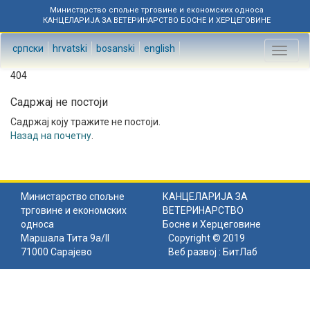
Министарство спољне трговине и економских односа
КАНЦЕЛАРИЈА ЗА ВЕТЕРИНАРСТВО БОСНЕ И ХЕРЦЕГОВИНЕ
српски
hrvatski
bosanski
english
Toggl
naviga
404
Садржај не постоји
Садржај коју тражите не постоји.
Назад на почетну
.
Министарство спољне
КАНЦЕЛАРИЈА ЗА
трговине и економских
ВЕТЕРИНАРСТВО
односа
Босне и Херцеговине
Маршала Тита 9а/II
Copyright © 2019
71000 Сарајево
Веб развој :
БитЛаб