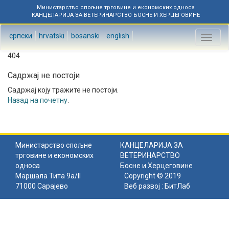
Министарство спољне трговине и економских односа
КАНЦЕЛАРИЈА ЗА ВЕТЕРИНАРСТВО БОСНЕ И ХЕРЦЕГОВИНЕ
српски
hrvatski
bosanski
english
Toggl
naviga
404
Садржај не постоји
Садржај коју тражите не постоји.
Назад на почетну
.
Министарство спољне
КАНЦЕЛАРИЈА ЗА
трговине и економских
ВЕТЕРИНАРСТВО
односа
Босне и Херцеговине
Маршала Тита 9а/II
Copyright © 2019
71000 Сарајево
Веб развој :
БитЛаб