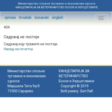
Министарство спољне трговине и економских односа
КАНЦЕЛАРИЈА ЗА ВЕТЕРИНАРСТВО БОСНЕ И ХЕРЦЕГОВИНЕ
српски
hrvatski
bosanski
english
Toggl
naviga
404
Садржај не постоји
Садржај коју тражите не постоји.
Назад на почетну
.
Министарство спољне
КАНЦЕЛАРИЈА ЗА
трговине и економских
ВЕТЕРИНАРСТВО
односа
Босне и Херцеговине
Маршала Тита 9а/II
Copyright © 2019
71000 Сарајево
Веб развој :
БитЛаб