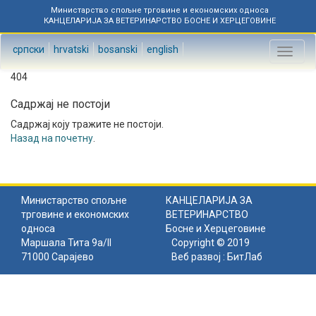
Министарство спољне трговине и економских односа
КАНЦЕЛАРИЈА ЗА ВЕТЕРИНАРСТВО БОСНЕ И ХЕРЦЕГОВИНЕ
српски
hrvatski
bosanski
english
Toggl
naviga
404
Садржај не постоји
Садржај коју тражите не постоји.
Назад на почетну
.
Министарство спољне
КАНЦЕЛАРИЈА ЗА
трговине и економских
ВЕТЕРИНАРСТВО
односа
Босне и Херцеговине
Маршала Тита 9а/II
Copyright © 2019
71000 Сарајево
Веб развој :
БитЛаб