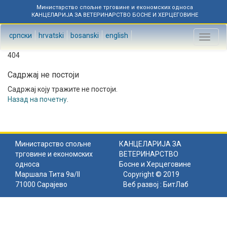
Министарство спољне трговине и економских односа
КАНЦЕЛАРИЈА ЗА ВЕТЕРИНАРСТВО БОСНЕ И ХЕРЦЕГОВИНЕ
српски
hrvatski
bosanski
english
Toggl
naviga
404
Садржај не постоји
Садржај коју тражите не постоји.
Назад на почетну
.
Министарство спољне
КАНЦЕЛАРИЈА ЗА
трговине и економских
ВЕТЕРИНАРСТВО
односа
Босне и Херцеговине
Маршала Тита 9а/II
Copyright © 2019
71000 Сарајево
Веб развој :
БитЛаб