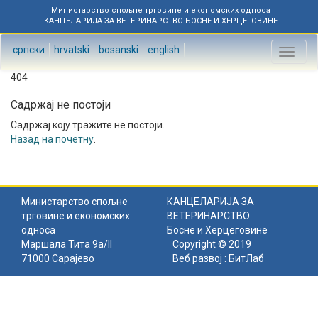
Министарство спољне трговине и економских односа
КАНЦЕЛАРИЈА ЗА ВЕТЕРИНАРСТВО БОСНЕ И ХЕРЦЕГОВИНЕ
српски
hrvatski
bosanski
english
Toggl
naviga
404
Садржај не постоји
Садржај коју тражите не постоји.
Назад на почетну
.
Министарство спољне
КАНЦЕЛАРИЈА ЗА
трговине и економских
ВЕТЕРИНАРСТВО
односа
Босне и Херцеговине
Маршала Тита 9а/II
Copyright © 2019
71000 Сарајево
Веб развој :
БитЛаб