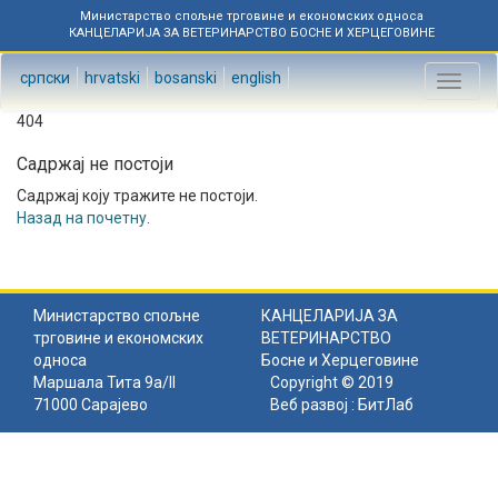
Министарство спољне трговине и економских односа
КАНЦЕЛАРИЈА ЗА ВЕТЕРИНАРСТВО БОСНЕ И ХЕРЦЕГОВИНЕ
српски
hrvatski
bosanski
english
Toggl
naviga
404
Садржај не постоји
Садржај коју тражите не постоји.
Назад на почетну
.
Министарство спољне
КАНЦЕЛАРИЈА ЗА
трговине и економских
ВЕТЕРИНАРСТВО
односа
Босне и Херцеговине
Маршала Тита 9а/II
Copyright © 2019
71000 Сарајево
Веб развој :
БитЛаб