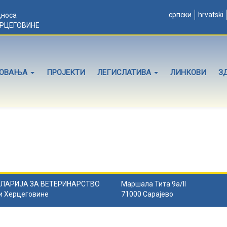
српски
hrvatski
дноса
ЕРЦЕГОВИНЕ
ЛОВАЊА
ПРОЈЕКТИ
ЛЕГИСЛАТИВА
ЛИНКОВИ
З
ЛАРИЈА ЗА ВЕТЕРИНАРСТВО
Маршала Тита 9а/II
и Херцеговине
71000 Сарајево