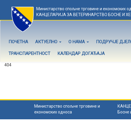
Министарство спољне трговине и економских о
КАНЦЕЛАРИЈА ЗА ВЕТЕРИНАРСТВО БОСНЕ И Х
ПОЧЕТНА
АКТУЕЛНО
О НАМА
ПОДРУЧЈЕ ДЈЕ
ТРАНСПАРЕНТНОСТ
КАЛЕНДАР ДОГАЂАЈА
404
Садржај не постоји
Садржај коју тражите не постоји.
Назад на почетну
.
Министарство спољне трговине и
КАНЦЕ
економских односа
Босне 