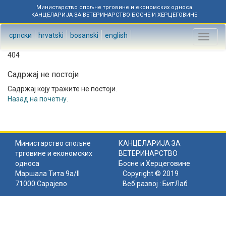
Министарство спољне трговине и економских односа
КАНЦЕЛАРИЈА ЗА ВЕТЕРИНАРСТВО БОСНЕ И ХЕРЦЕГОВИНЕ
српски
hrvatski
bosanski
english
Toggl
naviga
404
Садржај не постоји
Садржај коју тражите не постоји.
Назад на почетну
.
Министарство спољне
КАНЦЕЛАРИЈА ЗА
трговине и економских
ВЕТЕРИНАРСТВО
односа
Босне и Херцеговине
Маршала Тита 9а/II
Copyright © 2019
71000 Сарајево
Веб развој :
БитЛаб