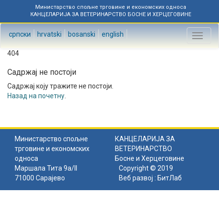
Министарство спољне трговине и економских односа
КАНЦЕЛАРИЈА ЗА ВЕТЕРИНАРСТВО БОСНЕ И ХЕРЦЕГОВИНЕ
српски
hrvatski
bosanski
english
Toggl
naviga
404
Садржај не постоји
Садржај коју тражите не постоји.
Назад на почетну
.
Министарство спољне
КАНЦЕЛАРИЈА ЗА
трговине и економских
ВЕТЕРИНАРСТВО
односа
Босне и Херцеговине
Маршала Тита 9а/II
Copyright © 2019
71000 Сарајево
Веб развој :
БитЛаб