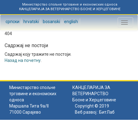
Министарство спољне трговине и економских односа
КАНЦЕЛАРИЈА ЗА ВЕТЕРИНАРСТВО БОСНЕ И ХЕРЦЕГОВИНЕ
српски
hrvatski
bosanski
english
Toggl
naviga
404
Садржај не постоји
Садржај коју тражите не постоји.
Назад на почетну
.
Министарство спољне
КАНЦЕЛАРИЈА ЗА
трговине и економских
ВЕТЕРИНАРСТВО
односа
Босне и Херцеговине
Маршала Тита 9а/II
Copyright © 2019
71000 Сарајево
Веб развој :
БитЛаб