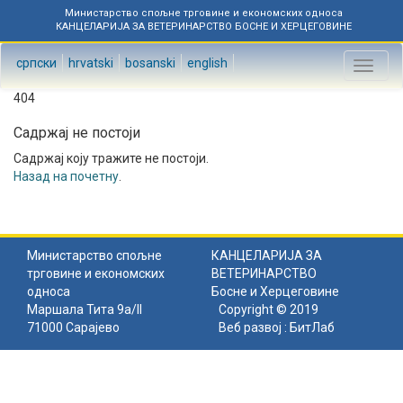
Министарство спољне трговине и економских односа
КАНЦЕЛАРИЈА ЗА ВЕТЕРИНАРСТВО БОСНЕ И ХЕРЦЕГОВИНЕ
српски
hrvatski
bosanski
english
Toggl
naviga
404
Садржај не постоји
Садржај коју тражите не постоји.
Назад на почетну
.
Министарство спољне
КАНЦЕЛАРИЈА ЗА
трговине и економских
ВЕТЕРИНАРСТВО
односа
Босне и Херцеговине
Маршала Тита 9а/II
Copyright © 2019
71000 Сарајево
Веб развој :
БитЛаб