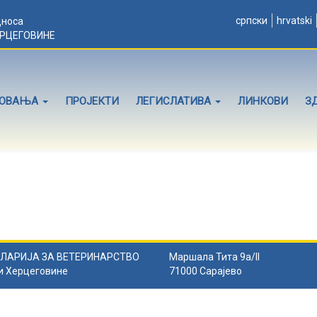
српски
hrvatski
дноса
ЕРЦЕГОВИНЕ
ЛОВАЊА
ПРОЈЕКТИ
ЛЕГИСЛАТИВА
ЛИНКОВИ
З
ЛАРИЈА ЗА ВЕТЕРИНАРСТВО
Маршала Тита 9а/II
и Херцеговине
71000 Сарајево