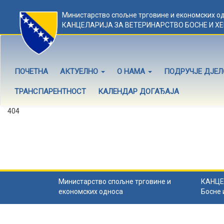
Министарство спољне трговине и економских о
КАНЦЕЛАРИЈА ЗА ВЕТЕРИНАРСТВО БОСНЕ И Х
ПОЧЕТНА
АКТУЕЛНО
О НАМА
ПОДРУЧЈЕ ДЈЕ
ТРАНСПАРЕНТНОСТ
КАЛЕНДАР ДОГАЂАЈА
404
Садржај не постоји
Садржај коју тражите не постоји.
Назад на почетну
.
Министарство спољне трговине и
КАНЦЕ
економских односа
Босне 