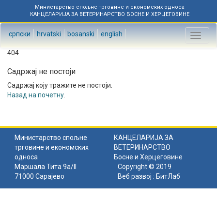
Министарство спољне трговине и економских односа
КАНЦЕЛАРИЈА ЗА ВЕТЕРИНАРСТВО БОСНЕ И ХЕРЦЕГОВИНЕ
српски
hrvatski
bosanski
english
Toggl
naviga
404
Садржај не постоји
Садржај коју тражите не постоји.
Назад на почетну
.
Министарство спољне
КАНЦЕЛАРИЈА ЗА
трговине и економских
ВЕТЕРИНАРСТВО
односа
Босне и Херцеговине
Маршала Тита 9а/II
Copyright © 2019
71000 Сарајево
Веб развој :
БитЛаб