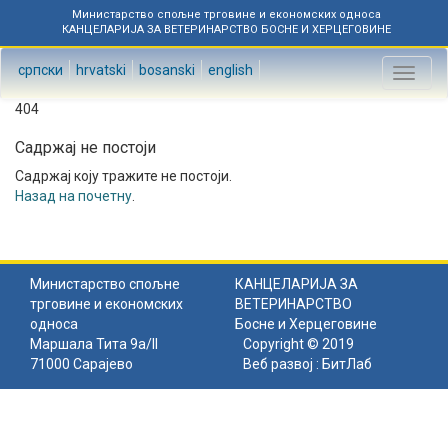
Министарство спољне трговине и економских односа
КАНЦЕЛАРИЈА ЗА ВЕТЕРИНАРСТВО БОСНЕ И ХЕРЦЕГОВИНЕ
српски
hrvatski
bosanski
english
Toggl
naviga
404
Садржај не постоји
Садржај коју тражите не постоји.
Назад на почетну
.
Министарство спољне
КАНЦЕЛАРИЈА ЗА
трговине и економских
ВЕТЕРИНАРСТВО
односа
Босне и Херцеговине
Маршала Тита 9а/II
Copyright © 2019
71000 Сарајево
Веб развој :
БитЛаб