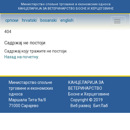
Министарство спољне трговине и економских односа
КАНЦЕЛАРИЈА ЗА ВЕТЕРИНАРСТВО БОСНЕ И ХЕРЦЕГОВИНЕ
српски
hrvatski
bosanski
english
Toggl
naviga
404
Садржај не постоји
Садржај коју тражите не постоји.
Назад на почетну
.
Министарство спољне
КАНЦЕЛАРИЈА ЗА
трговине и економских
ВЕТЕРИНАРСТВО
односа
Босне и Херцеговине
Маршала Тита 9а/II
Copyright © 2019
71000 Сарајево
Веб развој :
БитЛаб