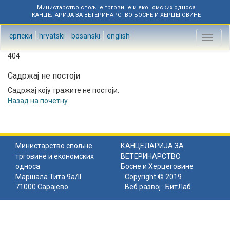
Министарство спољне трговине и економских односа
КАНЦЕЛАРИЈА ЗА ВЕТЕРИНАРСТВО БОСНЕ И ХЕРЦЕГОВИНЕ
српски
hrvatski
bosanski
english
Toggl
naviga
404
Садржај не постоји
Садржај коју тражите не постоји.
Назад на почетну
.
Министарство спољне
КАНЦЕЛАРИЈА ЗА
трговине и економских
ВЕТЕРИНАРСТВО
односа
Босне и Херцеговине
Маршала Тита 9а/II
Copyright © 2019
71000 Сарајево
Веб развој :
БитЛаб