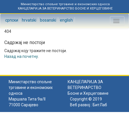
Министарство спољне трговине и економских односа
КАНЦЕЛАРИЈА ЗА ВЕТЕРИНАРСТВО БОСНЕ И ХЕРЦЕГОВИНЕ
српски
hrvatski
bosanski
english
Toggl
naviga
404
Садржај не постоји
Садржај коју тражите не постоји.
Назад на почетну
.
Министарство спољне
КАНЦЕЛАРИЈА ЗА
трговине и економских
ВЕТЕРИНАРСТВО
односа
Босне и Херцеговине
Маршала Тита 9а/II
Copyright © 2019
71000 Сарајево
Веб развој :
БитЛаб