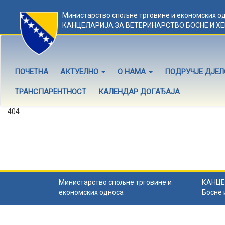
Министарство спољне трговине и економских о
КАНЦЕЛАРИЈА ЗА ВЕТЕРИНАРСТВО БОСНЕ И Х
ПОЧЕТНА
АКТУЕЛНО
О НАМА
ПОДРУЧЈЕ ДЈЕ
ТРАНСПАРЕНТНОСТ
КАЛЕНДАР ДОГАЂАЈА
404
Садржај не постоји
Садржај коју тражите не постоји.
Назад на почетну
.
Министарство спољне трговине и
КАНЦЕ
економских односа
Босне 