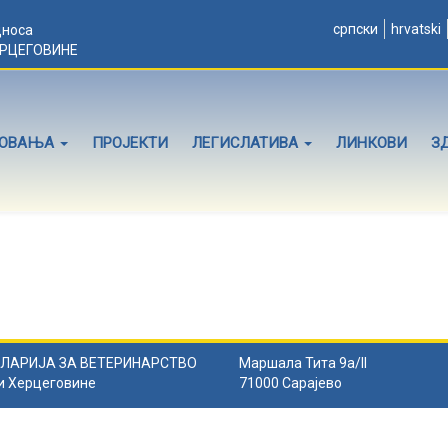
српски
hrvatski
дноса
ЕРЦЕГОВИНЕ
ЛОВАЊА
ПРОЈЕКТИ
ЛЕГИСЛАТИВА
ЛИНКОВИ
З
ЛАРИЈА ЗА ВЕТЕРИНАРСТВО
Маршала Тита 9а/II
и Херцеговине
71000 Сарајево