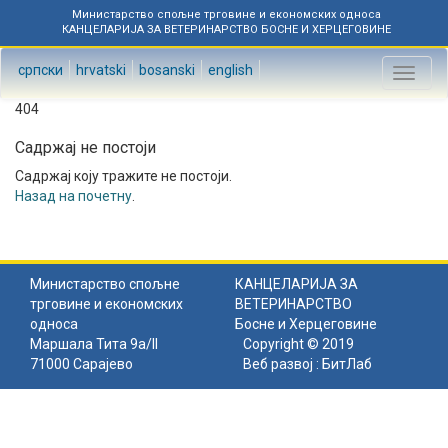
Министарство спољне трговине и економских односа
КАНЦЕЛАРИЈА ЗА ВЕТЕРИНАРСТВО БОСНЕ И ХЕРЦЕГОВИНЕ
српски
hrvatski
bosanski
english
Toggl
naviga
404
Садржај не постоји
Садржај коју тражите не постоји.
Назад на почетну
.
Министарство спољне
КАНЦЕЛАРИЈА ЗА
трговине и економских
ВЕТЕРИНАРСТВО
односа
Босне и Херцеговине
Маршала Тита 9а/II
Copyright © 2019
71000 Сарајево
Веб развој :
БитЛаб