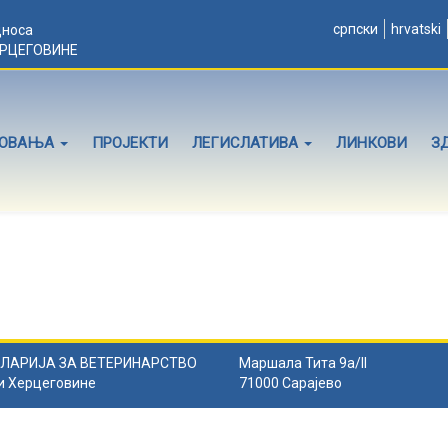
српски
hrvatski
дноса
ЕРЦЕГОВИНЕ
ЛОВАЊА
ПРОЈЕКТИ
ЛЕГИСЛАТИВА
ЛИНКОВИ
З
ЛАРИЈА ЗА ВЕТЕРИНАРСТВО
Маршала Тита 9а/II
и Херцеговине
71000 Сарајево