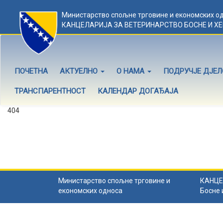
Министарство спољне трговине и економских о
КАНЦЕЛАРИЈА ЗА ВЕТЕРИНАРСТВО БОСНЕ И Х
ПОЧЕТНА
АКТУЕЛНО
О НАМА
ПОДРУЧЈЕ ДЈЕ
ТРАНСПАРЕНТНОСТ
КАЛЕНДАР ДОГАЂАЈА
404
Садржај не постоји
Садржај коју тражите не постоји.
Назад на почетну
.
Министарство спољне трговине и
КАНЦЕ
економских односа
Босне 