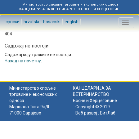
Министарство спољне трговине и економских односа
КАНЦЕЛАРИЈА ЗА ВЕТЕРИНАРСТВО БОСНЕ И ХЕРЦЕГОВИНЕ
српски
hrvatski
bosanski
english
Toggl
naviga
404
Садржај не постоји
Садржај коју тражите не постоји.
Назад на почетну
.
Министарство спољне
КАНЦЕЛАРИЈА ЗА
трговине и економских
ВЕТЕРИНАРСТВО
односа
Босне и Херцеговине
Маршала Тита 9а/II
Copyright © 2019
71000 Сарајево
Веб развој :
БитЛаб