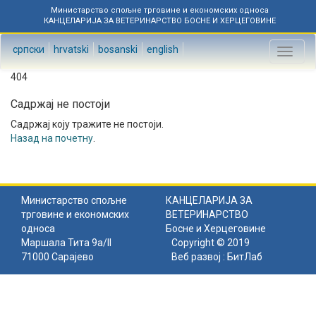
Министарство спољне трговине и економских односа
КАНЦЕЛАРИЈА ЗА ВЕТЕРИНАРСТВО БОСНЕ И ХЕРЦЕГОВИНЕ
српски
hrvatski
bosanski
english
Toggl
naviga
404
Садржај не постоји
Садржај коју тражите не постоји.
Назад на почетну
.
Министарство спољне
КАНЦЕЛАРИЈА ЗА
трговине и економских
ВЕТЕРИНАРСТВО
односа
Босне и Херцеговине
Маршала Тита 9а/II
Copyright © 2019
71000 Сарајево
Веб развој :
БитЛаб