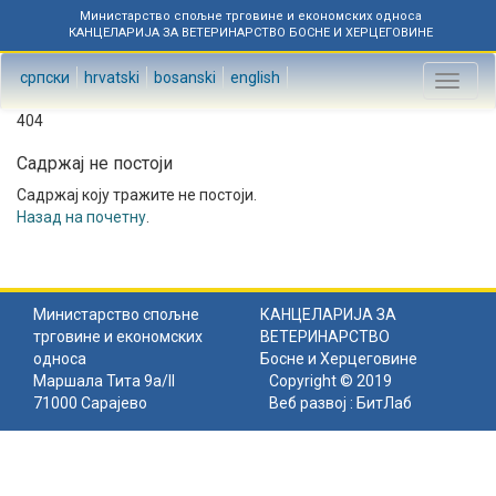
Министарство спољне трговине и економских односа
КАНЦЕЛАРИЈА ЗА ВЕТЕРИНАРСТВО БОСНЕ И ХЕРЦЕГОВИНЕ
српски
hrvatski
bosanski
english
Toggl
naviga
404
Садржај не постоји
Садржај коју тражите не постоји.
Назад на почетну
.
Министарство спољне
КАНЦЕЛАРИЈА ЗА
трговине и економских
ВЕТЕРИНАРСТВО
односа
Босне и Херцеговине
Маршала Тита 9а/II
Copyright © 2019
71000 Сарајево
Веб развој :
БитЛаб