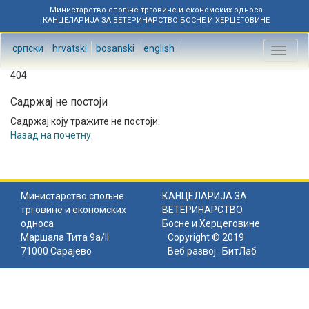
Министарство спољне трговине и економских односа
КАНЦЕЛАРИЈА ЗА ВЕТЕРИНАРСТВО БОСНЕ И ХЕРЦЕГОВИНЕ
српски
hrvatski
bosanski
english
Toggl
naviga
404
Садржај не постоји
Садржај коју тражите не постоји.
Назад на почетну
.
Министарство спољне
КАНЦЕЛАРИЈА ЗА
трговине и економских
ВЕТЕРИНАРСТВО
односа
Босне и Херцеговине
Маршала Тита 9а/II
Copyright © 2019
71000 Сарајево
Веб развој :
БитЛаб