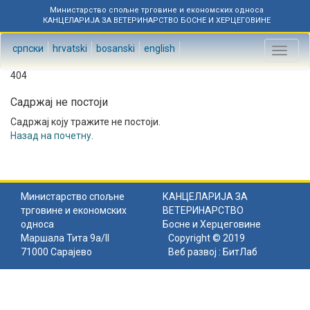
Министарство спољне трговине и економских односа
КАНЦЕЛАРИЈА ЗА ВЕТЕРИНАРСТВО БОСНЕ И ХЕРЦЕГОВИНЕ
српски
hrvatski
bosanski
english
Toggl
naviga
404
Садржај не постоји
Садржај коју тражите не постоји.
Назад на почетну
.
Министарство спољне
КАНЦЕЛАРИЈА ЗА
трговине и економских
ВЕТЕРИНАРСТВО
односа
Босне и Херцеговине
Маршала Тита 9а/II
Copyright © 2019
71000 Сарајево
Веб развој :
БитЛаб