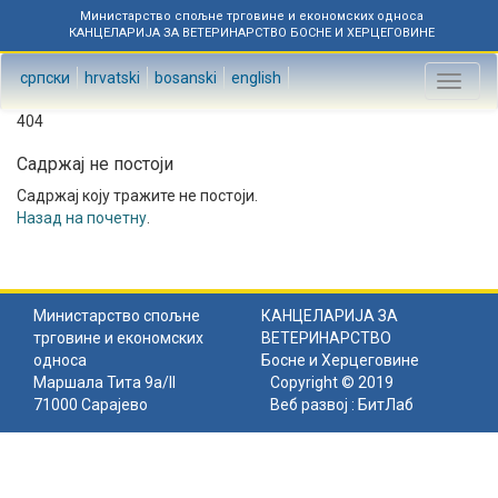
Министарство спољне трговине и економских односа
КАНЦЕЛАРИЈА ЗА ВЕТЕРИНАРСТВО БОСНЕ И ХЕРЦЕГОВИНЕ
српски
hrvatski
bosanski
english
Toggl
naviga
404
Садржај не постоји
Садржај коју тражите не постоји.
Назад на почетну
.
Министарство спољне
КАНЦЕЛАРИЈА ЗА
трговине и економских
ВЕТЕРИНАРСТВО
односа
Босне и Херцеговине
Маршала Тита 9а/II
Copyright © 2019
71000 Сарајево
Веб развој :
БитЛаб