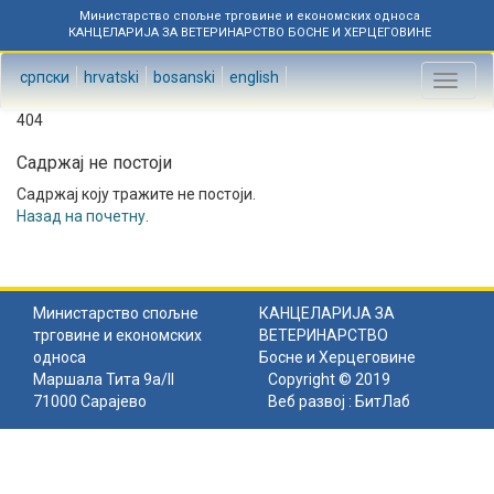
Министарство спољне трговине и економских односа
КАНЦЕЛАРИЈА ЗА ВЕТЕРИНАРСТВО БОСНЕ И ХЕРЦЕГОВИНЕ
српски
hrvatski
bosanski
english
Toggl
naviga
404
Садржај не постоји
Садржај коју тражите не постоји.
Назад на почетну
.
Министарство спољне
КАНЦЕЛАРИЈА ЗА
трговине и економских
ВЕТЕРИНАРСТВО
односа
Босне и Херцеговине
Маршала Тита 9а/II
Copyright © 2019
71000 Сарајево
Веб развој :
БитЛаб