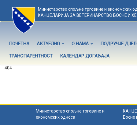
Министарство спољне трговине и економских о
КАНЦЕЛАРИЈА ЗА ВЕТЕРИНАРСТВО БОСНЕ И Х
ПОЧЕТНА
АКТУЕЛНО
О НАМА
ПОДРУЧЈЕ ДЈЕ
ТРАНСПАРЕНТНОСТ
КАЛЕНДАР ДОГАЂАЈА
404
Садржај не постоји
Садржај коју тражите не постоји.
Назад на почетну
.
Министарство спољне трговине и
КАНЦЕ
економских односа
Босне 