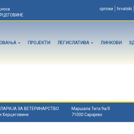
српски
hrvatski
дноса
ЕРЦЕГОВИНЕ
ЛОВАЊА
ПРОЈЕКТИ
ЛЕГИСЛАТИВА
ЛИНКОВИ
З
ЛАРИЈА ЗА ВЕТЕРИНАРСТВО
Маршала Тита 9а/II
и Херцеговине
71000 Сарајево