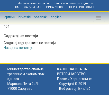
Министарство спољне трговине и економских односа
КАНЦЕЛАРИЈА ЗА ВЕТЕРИНАРСТВО БОСНЕ И ХЕРЦЕГОВИНЕ
српски
hrvatski
bosanski
english
Toggl
naviga
404
Садржај не постоји
Садржај коју тражите не постоји.
Назад на почетну
.
Министарство спољне
КАНЦЕЛАРИЈА ЗА
трговине и економских
ВЕТЕРИНАРСТВО
односа
Босне и Херцеговине
Маршала Тита 9а/II
Copyright © 2019
71000 Сарајево
Веб развој :
БитЛаб