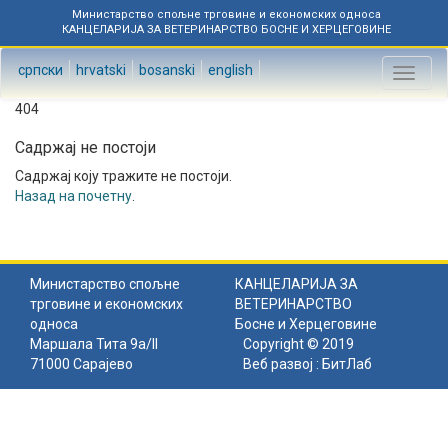
Министарство спољне трговине и економских односа
КАНЦЕЛАРИЈА ЗА ВЕТЕРИНАРСТВО БОСНЕ И ХЕРЦЕГОВИНЕ
српски
hrvatski
bosanski
english
Toggl
naviga
404
Садржај не постоји
Садржај коју тражите не постоји.
Назад на почетну
.
Министарство спољне
КАНЦЕЛАРИЈА ЗА
трговине и економских
ВЕТЕРИНАРСТВО
односа
Босне и Херцеговине
Маршала Тита 9а/II
Copyright © 2019
71000 Сарајево
Веб развој :
БитЛаб