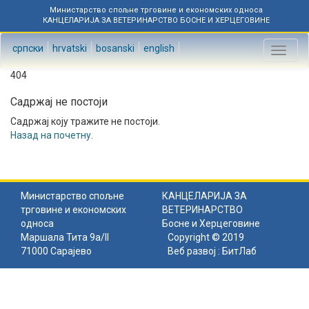
Министарство спољне трговине и економских односа
КАНЦЕЛАРИЈА ЗА ВЕТЕРИНАРСТВО БОСНЕ И ХЕРЦЕГОВИНЕ
српски
hrvatski
bosanski
english
Toggl
naviga
404
Садржај не постоји
Садржај коју тражите не постоји.
Назад на почетну
.
Министарство спољне
КАНЦЕЛАРИЈА ЗА
трговине и економских
ВЕТЕРИНАРСТВО
односа
Босне и Херцеговине
Маршала Тита 9а/II
Copyright © 2019
71000 Сарајево
Веб развој :
БитЛаб