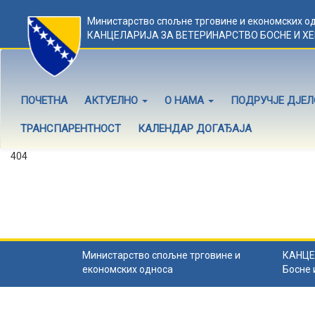
Министарство спољне трговине и економских о
КАНЦЕЛАРИЈА ЗА ВЕТЕРИНАРСТВО БОСНЕ И Х
ПОЧЕТНА
АКТУЕЛНО
О НАМА
ПОДРУЧЈЕ ДЈЕ
ТРАНСПАРЕНТНОСТ
КАЛЕНДАР ДОГАЂАЈА
404
Садржај не постоји
Садржај коју тражите не постоји.
Назад на почетну
.
Министарство спољне трговине и
КАНЦЕ
економских односа
Босне 