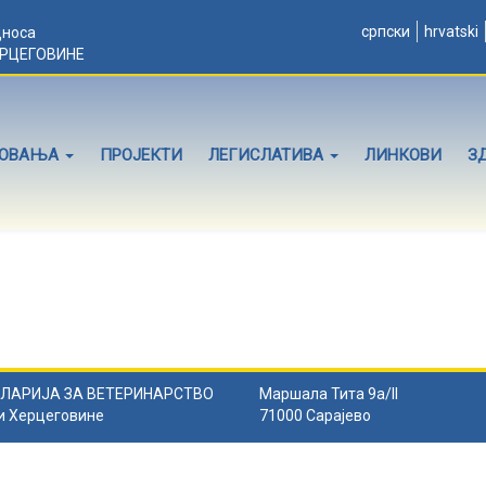
српски
hrvatski
дноса
ЕРЦЕГОВИНЕ
ЛОВАЊА
ПРОЈЕКТИ
ЛЕГИСЛАТИВА
ЛИНКОВИ
З
ЛАРИЈА ЗА ВЕТЕРИНАРСТВО
Маршала Тита 9а/II
и Херцеговине
71000 Сарајево