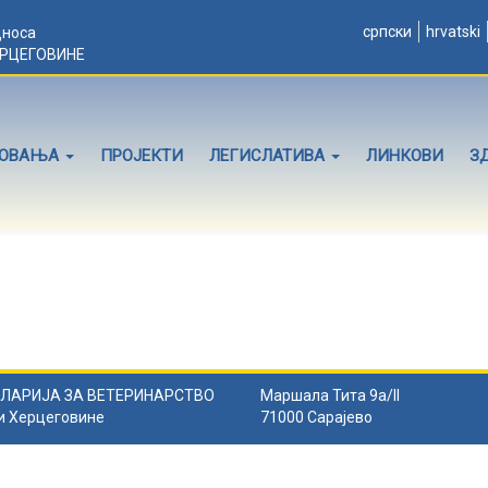
српски
hrvatski
дноса
ЕРЦЕГОВИНЕ
ЛОВАЊА
ПРОЈЕКТИ
ЛЕГИСЛАТИВА
ЛИНКОВИ
З
ЛАРИЈА ЗА ВЕТЕРИНАРСТВО
Маршала Тита 9а/II
и Херцеговине
71000 Сарајево