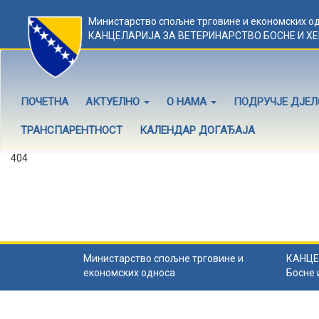
Министарство спољне трговине и економских о
КАНЦЕЛАРИЈА ЗА ВЕТЕРИНАРСТВО БОСНЕ И Х
ПОЧЕТНА
АКТУЕЛНО
О НАМА
ПОДРУЧЈЕ ДЈЕ
ТРАНСПАРЕНТНОСТ
КАЛЕНДАР ДОГАЂАЈА
404
Садржај не постоји
Садржај коју тражите не постоји.
Назад на почетну
.
Министарство спољне трговине и
КАНЦЕ
економских односа
Босне 