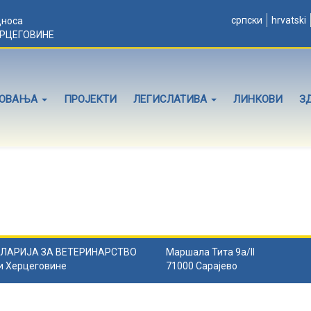
српски
hrvatski
дноса
ЕРЦЕГОВИНЕ
ЛОВАЊА
ПРОЈЕКТИ
ЛЕГИСЛАТИВА
ЛИНКОВИ
З
ЛАРИЈА ЗА ВЕТЕРИНАРСТВО
Маршала Тита 9а/II
и Херцеговине
71000 Сарајево