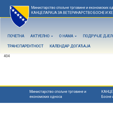
Министарство спољне трговине и економских о
КАНЦЕЛАРИЈА ЗА ВЕТЕРИНАРСТВО БОСНЕ И Х
ПОЧЕТНА
АКТУЕЛНО
О НАМА
ПОДРУЧЈЕ ДЈЕ
ТРАНСПАРЕНТНОСТ
КАЛЕНДАР ДОГАЂАЈА
404
Садржај не постоји
Садржај коју тражите не постоји.
Назад на почетну
.
Министарство спољне трговине и
КАНЦЕ
економских односа
Босне 