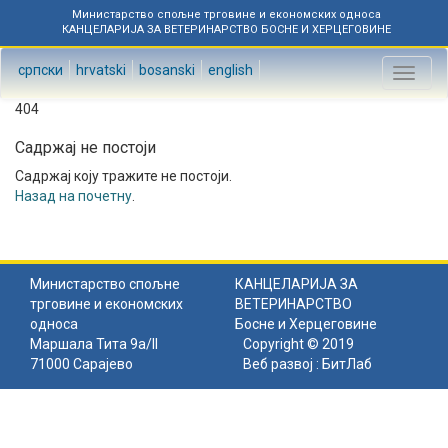
Министарство спољне трговине и економских односа
КАНЦЕЛАРИЈА ЗА ВЕТЕРИНАРСТВО БОСНЕ И ХЕРЦЕГОВИНЕ
српски
hrvatski
bosanski
english
Toggl
naviga
404
Садржај не постоји
Садржај коју тражите не постоји.
Назад на почетну
.
Министарство спољне
КАНЦЕЛАРИЈА ЗА
трговине и економских
ВЕТЕРИНАРСТВО
односа
Босне и Херцеговине
Маршала Тита 9а/II
Copyright © 2019
71000 Сарајево
Веб развој :
БитЛаб