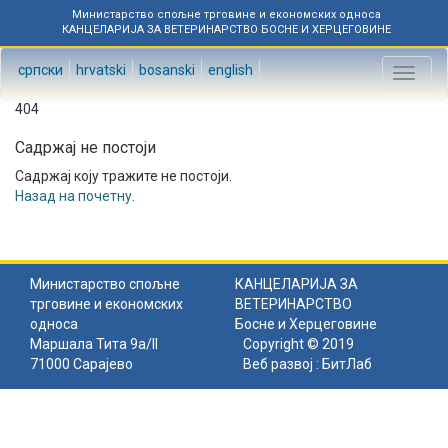
Министарство спољне трговине и економских односа
КАНЦЕЛАРИЈА ЗА ВЕТЕРИНАРСТВО БОСНЕ И ХЕРЦЕГОВИНЕ
српски
hrvatski
bosanski
english
Toggl
naviga
404
Садржај не постоји
Садржај коју тражите не постоји.
Назад на почетну
.
Министарство спољне
КАНЦЕЛАРИЈА ЗА
трговине и економских
ВЕТЕРИНАРСТВО
односа
Босне и Херцеговине
Маршала Тита 9а/II
Copyright © 2019
71000 Сарајево
Веб развој :
БитЛаб