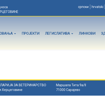
српски
hrvatski
дноса
ЕРЦЕГОВИНЕ
ЛОВАЊА
ПРОЈЕКТИ
ЛЕГИСЛАТИВА
ЛИНКОВИ
З
ЛАРИЈА ЗА ВЕТЕРИНАРСТВО
Маршала Тита 9а/II
и Херцеговине
71000 Сарајево