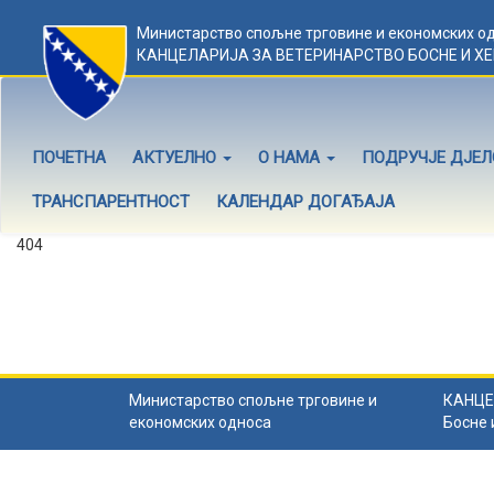
Министарство спољне трговине и економских о
КАНЦЕЛАРИЈА ЗА ВЕТЕРИНАРСТВО БОСНЕ И Х
ПОЧЕТНА
АКТУЕЛНО
О НАМА
ПОДРУЧЈЕ ДЈЕ
ТРАНСПАРЕНТНОСТ
КАЛЕНДАР ДОГАЂАЈА
404
Садржај не постоји
Садржај коју тражите не постоји.
Назад на почетну
.
Министарство спољне трговине и
КАНЦЕ
економских односа
Босне 