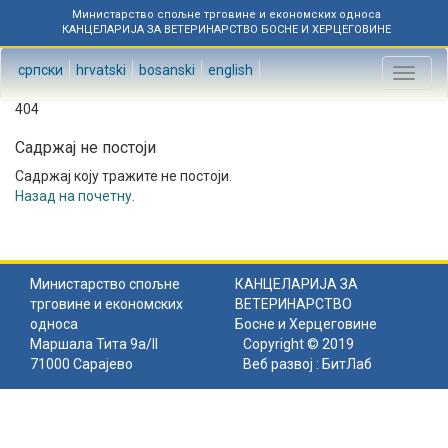
Министарство спољне трговине и економских односа
КАНЦЕЛАРИЈА ЗА ВЕТЕРИНАРСТВО БОСНЕ И ХЕРЦЕГОВИНЕ
српски
hrvatski
bosanski
english
Toggl
naviga
404
Садржај не постоји
Садржај коју тражите не постоји.
Назад на почетну
.
Министарство спољне
КАНЦЕЛАРИЈА ЗА
трговине и економских
ВЕТЕРИНАРСТВО
односа
Босне и Херцеговине
Маршала Тита 9а/II
Copyright © 2019
71000 Сарајево
Веб развој :
БитЛаб