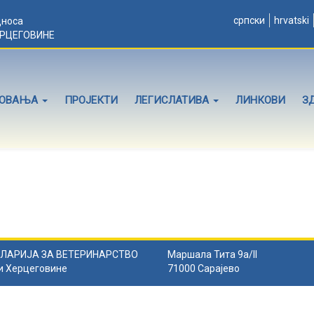
српски
hrvatski
дноса
ЕРЦЕГОВИНЕ
ЛОВАЊА
ПРОЈЕКТИ
ЛЕГИСЛАТИВА
ЛИНКОВИ
З
ЛАРИЈА ЗА ВЕТЕРИНАРСТВО
Маршала Тита 9а/II
и Херцеговине
71000 Сарајево