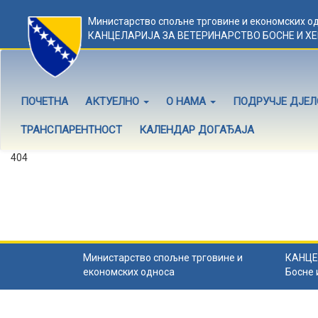
Министарство спољне трговине и економских о
КАНЦЕЛАРИЈА ЗА ВЕТЕРИНАРСТВО БОСНЕ И Х
ПОЧЕТНА
АКТУЕЛНО
О НАМА
ПОДРУЧЈЕ ДЈЕ
ТРАНСПАРЕНТНОСТ
КАЛЕНДАР ДОГАЂАЈА
404
Садржај не постоји
Садржај коју тражите не постоји.
Назад на почетну
.
Министарство спољне трговине и
КАНЦЕ
економских односа
Босне 